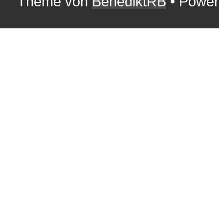
Theme von
BenediktRB
• Powe